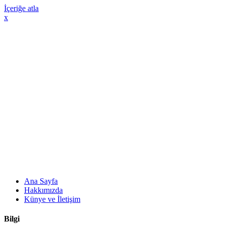
İçeriğe atla
x
Ana Sayfa
Hakkımızda
Künye ve İletişim
Bilgi