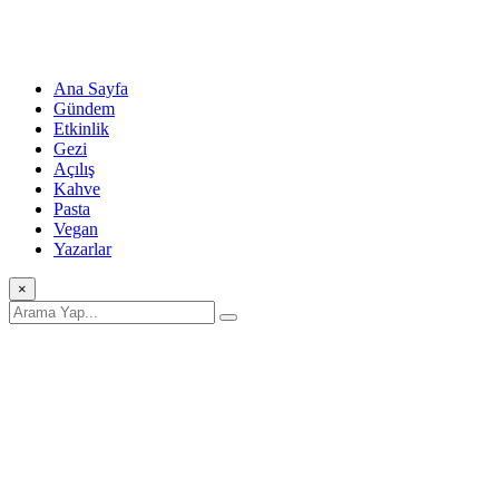
Ana Sayfa
Gündem
Etkinlik
Gezi
Açılış
Kahve
Pasta
Vegan
Yazarlar
×