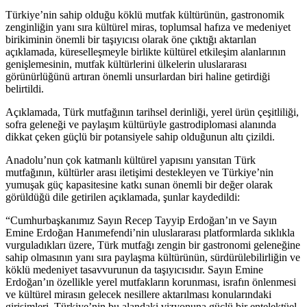
Türkiye’nin sahip olduğu köklü mutfak kültürünün, gastronomik
zenginliğin yanı sıra kültürel miras, toplumsal hafıza ve medeniyet
birikiminin önemli bir taşıyıcısı olarak öne çıktığı aktarılan
açıklamada, küreselleşmeyle birlikte kültürel etkileşim alanlarının
genişlemesinin, mutfak kültürlerini ülkelerin uluslararası
görünürlüğünü artıran önemli unsurlardan biri haline getirdiği
belirtildi.
Açıklamada, Türk mutfağının tarihsel derinliği, yerel ürün çeşitliliği,
sofra geleneği ve paylaşım kültürüyle gastrodiplomasi alanında
dikkat çeken güçlü bir potansiyele sahip olduğunun altı çizildi.
Anadolu’nun çok katmanlı kültürel yapısını yansıtan Türk
mutfağının, kültürler arası iletişimi destekleyen ve Türkiye’nin
yumuşak güç kapasitesine katkı sunan önemli bir değer olarak
görüldüğü dile getirilen açıklamada, şunlar kaydedildi:
“Cumhurbaşkanımız Sayın Recep Tayyip Erdoğan’ın ve Sayın
Emine Erdoğan Hanımefendi’nin uluslararası platformlarda sıklıkla
vurguladıkları üzere, Türk mutfağı zengin bir gastronomi geleneğine
sahip olmasının yanı sıra paylaşma kültürünün, sürdürülebilirliğin ve
köklü medeniyet tasavvurunun da taşıyıcısıdır. Sayın Emine
Erdoğan’ın özellikle yerel mutfakların korunması, israfın önlenmesi
ve kültürel mirasın gelecek nesillere aktarılması konularındaki
girişimleri, Türkiye’nin bu alandaki vizyonuna güçlü bir entelektüel