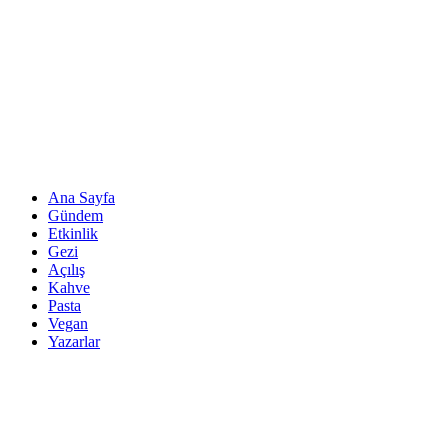
Ana Sayfa
Gündem
Etkinlik
Gezi
Açılış
Kahve
Pasta
Vegan
Yazarlar