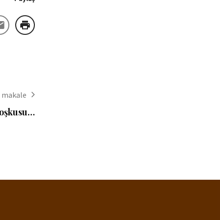
i makale
coşkusu…