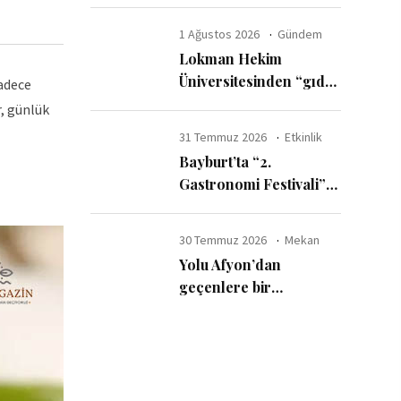
ayda 6 milyar dolar
harcadı
1 Ağustos 2026
Gündem
Lokman Hekim
Üniversitesinden “gıda
Sadece
katkı maddelerinde
r, günlük
güvenli kullanım sınırı”
31 Temmuz 2026
Etkinlik
uyarısı
Bayburt’ta “2.
Gastronomi Festivali”
başladı
30 Temmuz 2026
Mekan
Yolu Afyon’dan
geçenlere bir
tavsiyemiz var