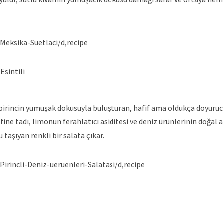
Meksika-Suetlaci/d,recipe
Esintili
i pirincin yumuşak dokusuyla buluşturan, hafif ama oldukça doyuruc
fine tadı, limonun ferahlatıcı asiditesi ve deniz ürünlerinin doğal
aşıyan renkli bir salata çıkar.
Pirincli-Deniz-ueruenleri-Salatasi/d,recipe