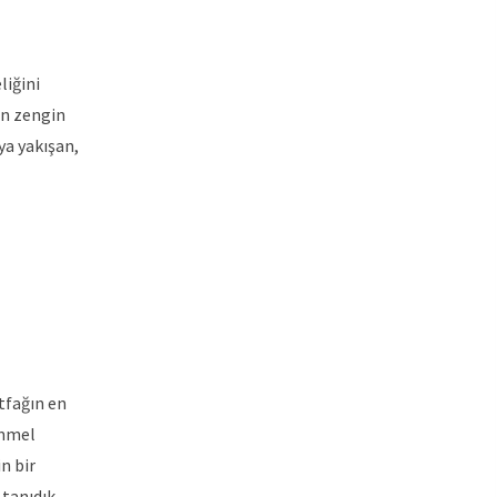
liğini
an zengin
ya yakışan,
tfağın en
emmel
n bir
 tanıdık