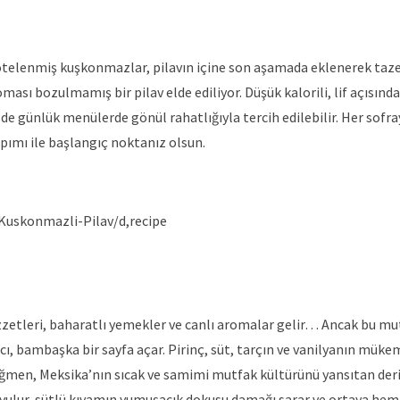
otelenmiş kuşkonmazlar, pilavın içine son aşamada eklenerek taze
ası bozulmamış bir pilav elde ediliyor. Düşük kalorili, lif açısınd
de günlük menülerde gönül rahatlığıyla tercih edilebilir. Her sofra
pımı ile başlangıç noktanız olsun.
/Kuskonmazli-Pilav/d,recipe
zzetleri, baharatlı yemekler ve canlı aromalar gelir… Ancak bu mu
acı, bambaşka bir sayfa açar. Pirinç, süt, tarçın ve vanilyanın mük
ğmen, Meksika’nın sıcak ve samimi mutfak kültürünü yansıtan deri
duyulur, sütlü kıvamın yumuşacık dokusu damağı sarar ve ortaya hem