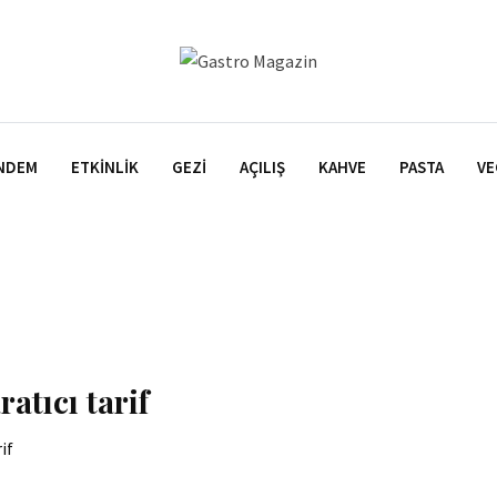
NDEM
ETKINLIK
GEZI
AÇILIŞ
KAHVE
PASTA
VE
ratıcı tarif
if