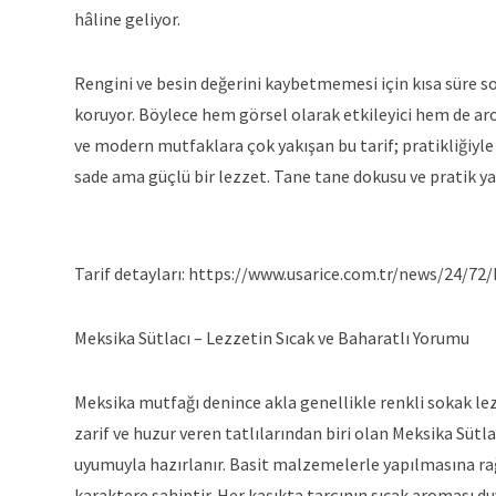
hâline geliyor.
Rengini ve besin değerini kaybetmemesi için kısa süre s
koruyor. Böylece hem görsel olarak etkileyici hem de arom
ve modern mutfaklara çok yakışan bu tarif; pratikliğiyle 
sade ama güçlü bir lezzet. Tane tane dokusu ve pratik ya
Tarif detayları: https://www.usarice.com.tr/news/24/72
Meksika Sütlacı – Lezzetin Sıcak ve Baharatlı Yorumu
Meksika mutfağı denince akla genellikle renkli sokak le
zarif ve huzur veren tatlılarından biri olan Meksika Sütl
uyumuyla hazırlanır. Basit malzemelerle yapılmasına ra
karaktere sahiptir. Her kaşıkta tarçının sıcak aroması 