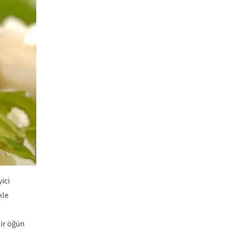
ici
kle
ir öğün