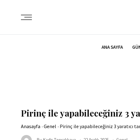
İçeriğe
atla
ANA SAYFA
GÜ
Pirinç ile yapabileceğiniz 3 ya
Anasayfa
-
Genel
-
Pirinç ile yapabileceğiniz 3 yaratıcı tar
By
Kadir Toprakkaya
22 Aralık 2025
Genel