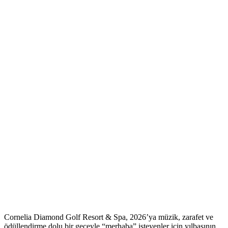
Cornelia Diamond Golf Resort & Spa, 2026’ya müzik, zarafet ve
ödüllendirme dolu bir geceyle “merhaba” isteyenler için yılbaşının