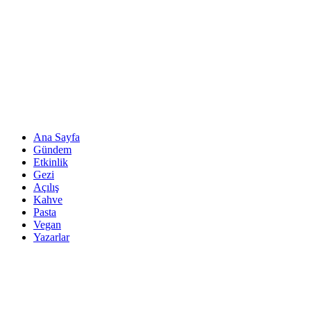
Ana Sayfa
Gündem
Etkinlik
Gezi
Açılış
Kahve
Pasta
Vegan
Yazarlar