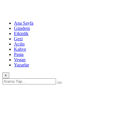
Ana Sayfa
Gündem
Etkinlik
Gezi
Açılış
Kahve
Pasta
Vegan
Yazarlar
×