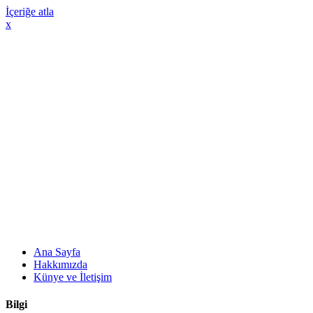
İçeriğe atla
x
Ana Sayfa
Hakkımızda
Künye ve İletişim
Bilgi