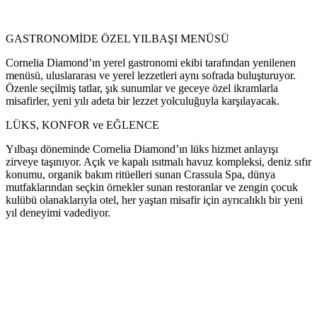
GASTRONOMİDE ÖZEL YILBAŞI MENÜSÜ
Cornelia Diamond’ın yerel gastronomi ekibi tarafından yenilenen
menüsü, uluslararası ve yerel lezzetleri aynı sofrada buluşturuyor.
Özenle seçilmiş tatlar, şık sunumlar ve geceye özel ikramlarla
misafirler, yeni yılı adeta bir lezzet yolculuğuyla karşılayacak.
LÜKS, KONFOR ve EĞLENCE
Yılbaşı döneminde Cornelia Diamond’ın lüks hizmet anlayışı
zirveye taşınıyor. Açık ve kapalı ısıtmalı havuz kompleksi, deniz sıfır
konumu, organik bakım ritüelleri sunan Crassula Spa, dünya
mutfaklarından seçkin örnekler sunan restoranlar ve zengin çocuk
kulübü olanaklarıyla otel, her yaştan misafir için ayrıcalıklı bir yeni
yıl deneyimi vadediyor.