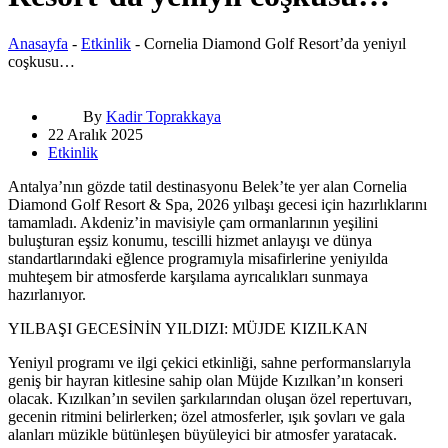
Anasayfa
-
Etkinlik
-
Cornelia Diamond Golf Resort’da yeniyıl
coşkusu…
By
Kadir Toprakkaya
22 Aralık 2025
Etkinlik
Antalya’nın gözde tatil destinasyonu Belek’te yer alan Cornelia
Diamond Golf Resort & Spa, 2026 yılbaşı gecesi için hazırlıklarını
tamamladı. Akdeniz’in mavisiyle çam ormanlarının yeşilini
buluşturan eşsiz konumu, tescilli hizmet anlayışı ve dünya
standartlarındaki eğlence programıyla misafirlerine yeniyılda
muhteşem bir atmosferde karşılama ayrıcalıkları sunmaya
hazırlanıyor.
YILBAŞI GECESİNİN YILDIZI: MÜJDE KIZILKAN
Yeniyıl programı ve ilgi çekici etkinliği, sahne performanslarıyla
geniş bir hayran kitlesine sahip olan Müjde Kızılkan’ın konseri
olacak. Kızılkan’ın sevilen şarkılarından oluşan özel repertuvarı,
gecenin ritmini belirlerken; özel atmosferler, ışık şovları ve gala
alanları müzikle bütünleşen büyüleyici bir atmosfer yaratacak.