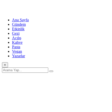
Ana Sayfa
Gündem
Etkinlik
Gezi
Açılış
Kahve
Pasta
Vegan
Yazarlar
×