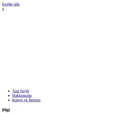
İçeriğe atla
x
Ana Sayfa
Hakkımızda
Künye ve İletişim
Bilgi