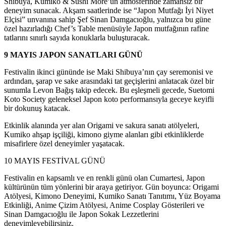
Shibuya, Kumiko & Sushi More’un atmosferinde zamansız bir
deneyim sunacak. Akşam saatlerinde ise “Japon Mutfağı İyi Niyet
Elçisi” unvanına sahip Şef Sinan Damgacıoğlu, yalnızca bu güne
özel hazırladığı Chef’s Table menüsüyle Japon mutfağının rafine
tatlarını sınırlı sayıda konuklarla buluşturacak.
9 MAYIS JAPON SANATLARI GÜNÜ
Festivalin ikinci gününde ise Maki Shibuya’nın çay seremonisi ve
ardından, şarap ve sake arasındaki tat geçişlerini anlatacak özel bir
sunumla Levon Bağış takip edecek. Bu eşleşmeli gecede, Suetomi
Koto Society geleneksel Japon koto performansıyla geceye keyifli
bir dokunuş katacak.
Etkinlik alanında yer alan Origami ve sakura sanatı atölyeleri,
Kumiko ahşap işçiliği, kimono giyme alanları gibi etkinliklerde
misafirlere özel deneyimler yaşatacak.
10 MAYIS FESTİVAL GÜNÜ
Festivalin en kapsamlı ve en renkli günü olan Cumartesi, Japon
kültürünün tüm yönlerini bir araya getiriyor. Gün boyunca: Origami
Atölyesi, Kimono Deneyimi, Kumiko Sanatı Tanıtımı, Yüz Boyama
Etkinliği, Anime Çizim Atölyesi, Anime Cosplay Gösterileri ve
Sinan Damgacıoğlu ile Japon Sokak Lezzetlerini
deneyimleyebilirsiniz.