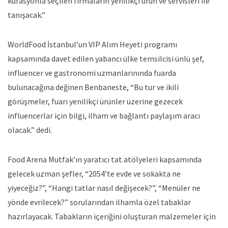
kürasyonla seçilen firmaların yenilikçi ürün ve servisleri ile
tanışacak.”
WorldFood İstanbul’un VIP Alım Heyeti programı
kapsamında davet edilen yabancı ülke temsilcisi ünlü şef,
influencer ve gastronomi uzmanlarınında fuarda
bulunacağına değinen Benbaneste, “Bu tur ve ikili
görüşmeler, fuarı yenilikçi ürünler üzerine gezecek
influencerlar için bilgi, ilham ve bağlantı paylaşım aracı
olacak.” dedi.
Food Arena Mutfak’ın yaratıcı tat atölyeleri kapsamında
gelecek uzman şefler, “2054’te evde ve sokakta ne
yiyeceğiz?”, “Hangi tatlar nasıl değişecek?”, “Menüler ne
yönde evrilecek?” sorularından ilhamla özel tabaklar
hazırlayacak. Tabakların içeriğini oluşturan malzemeler için