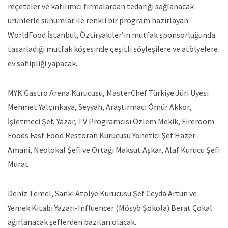
reçeteler ve katılımcı firmalardan tedariği sağlanacak
ürünlerle sunumlar ile renkli bir program hazırlayan
WorldFood İstanbul, Öztiryakiler’in mutfak sponsorluğunda
tasarladığı mutfak köşesinde çeşitli söyleşilere ve atölyelere
ev sahipliği yapacak.
MYK Gastro Arena Kurucusu, MasterChef Türkiye Jüri Üyesi
Mehmet Yalçınkaya, Seyyah, Araştırmacı Ömür Akkor,
İşletmeci Şef, Yazar, TV Programcısı Özlem Mekik, Fireroom
Foods Fast Food Restoran Kurucusu Yönetici Şef Hazer
Amani, Neolokal Şefi ve Ortağı Maksut Aşkar, Alaf Kurucu Şefi
Murat
Deniz Temel, Sanki Atölye Kurucusu Şef Ceyda Artun ve
Yemek Kitabı Yazarı-Influencer (Mösyö Şokola) Berat Çokal
ağırlanacak şeflerden bazıları olacak.