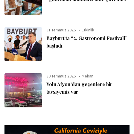
kullanım sınırı” uyarısı
31 Temmuz 2026
Etkinlik
Bayburt’ta “2. Gastronomi Festivali”
başladı
30 Temmuz 2026
Mekan
Yolu Afyon’dan geçenlere bir
tavsiyemiz var