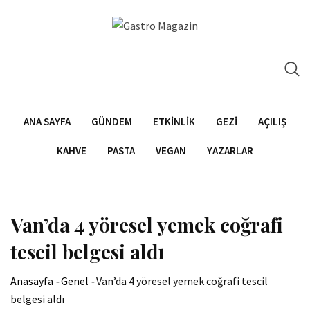
İçeriğe
atla
ANA SAYFA
GÜNDEM
ETKINLIK
GEZI
AÇILIŞ
KAHVE
PASTA
VEGAN
YAZARLAR
Van’da 4 yöresel yemek coğrafi
tescil belgesi aldı
Anasayfa
-
Genel
-
Van’da 4 yöresel yemek coğrafi tescil
belgesi aldı