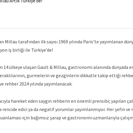
lau Artık Türkiye’de!
n Millau tarafından ilk sayısı 1969 yılında Paris’te yayımlanan dün
n iş birliği ile Türkiye’de!
m 14 ülkeye ulaşan Gault & Millau, gastronomi alanında dünyada e
eraklılarının, gurmelerin ve gezginlerin dikkatle takip ettiği rehb
 ve rehber 2024 yılında yayımlanacak.
ıyla hareket eden saygın rehberin en önemli prensibi; yapılan ça
da rencide edici ya da negatif yorumlar yayımlanmıyor. Her şefin ve
 puanlaması için bağımsız şarap ve gastronomi uzmanlarıyla çalış