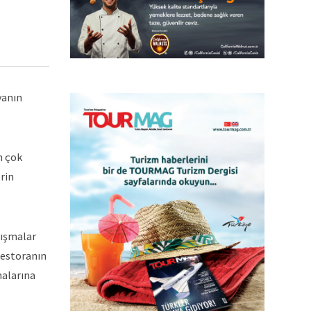
yanın
n çok
erin
lışmalar
 restoranın
malarına