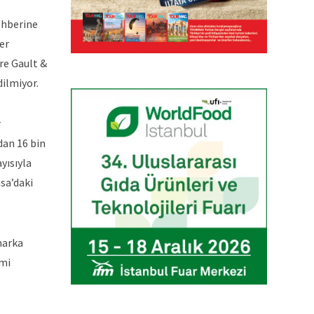
rehberine
er
öre Gault &
dilmiyor.
r
dan 16 bin
yısıyla
sa’daki
marka
omi