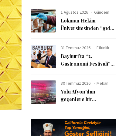
ayda 6 milyar dolar
harcadı
1 Ağustos 2026
Gündem
Lokman Hekim
Üniversitesinden “gıda
katkı maddelerinde
güvenli kullanım sınırı”
31 Temmuz 2026
Etkinlik
uyarısı
Bayburt’ta “2.
Gastronomi Festivali”
başladı
30 Temmuz 2026
Mekan
Yolu Afyon’dan
geçenlere bir
tavsiyemiz var