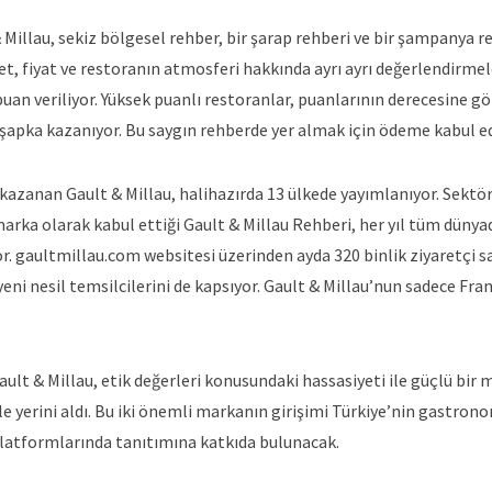
& Millau, sekiz bölgesel rehber, bir şarap rehberi ve bir şampanya 
t, fiyat ve restoranın atmosferi hakkında ayrı ayrı değerlendirmel
 puan veriliyor. Yüksek puanlı restoranlar, puanlarının derecesine g
 şapka kazanıyor. Bu saygın rehberde yer almak için ödeme kabul e
kazanan Gault & Millau, halihazırda 13 ülkede yayımlanıyor. Sektö
arka olarak kabul ettiği Gault & Millau Rehberi, her yıl tüm dünya
or. gaultmillau.com websitesi üzerinden ayda 320 binlik ziyaretçi sa
ni nesil temsilcilerini de kapsıyor. Gault & Millau’nun sadece Fran
lt & Millau, etik değerleri konusundaki hassasiyeti ile güçlü bir 
le yerini aldı. Bu iki önemli markanın girişimi Türkiye’nin gastron
latformlarında tanıtımına katkıda bulunacak.