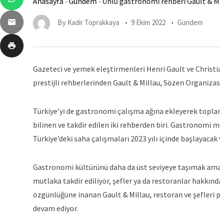
Anasayfa
-
Gündem
-
Ünlü gastronomi rehberi Gault & Mil
By
Kadir Toprakkaya
9 Ekim 2022
Gündem
Gazeteci ve yemek eleştirmenleri Henri Gault ve Christia
prestijli rehberlerinden Gault & Millau, Sözen Organizasyo
Türkiye’yi de gastronomi çalışma ağına ekleyerek topla
bilinen ve takdir edilen iki rehberden biri. Gastronomi m
Türkiye’deki saha çalışmaları 2023 yılı içinde başlayacak
Gastronomi kültürünü daha da üst seviyeye taşımak amac
mutlaka takdir ediliyor, şefler ya da restoranlar hakkın
özgünlüğüne inanan Gault & Millau, restoran ve şefleri
devam ediyor.