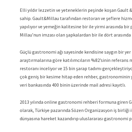
Elli yıldır lezzetin ve yeteneklerin peşinde koşan Gault 
sahip. Gault&Millau tarafından restoran ve şeflere hizme
yapılıyor ve yemeğin kalitesine bir ile yirmi arasında bir
Millau’nun imzası olan şapkalardan bir ile dört arasında
Güçlü gastronomi ağı sayesinde kendisine saygın bir yer 
araştırmalarına göre katılımcıların %82’sinin referans m
restoranı inceliyor ve 15 bin şarap tadımı gerçekleştiriy
çok geniş bir kesime hitap eden rehber, gastronominin ye
veri bankasında 400 binin üzerinde mail adresi kayıtlı.
2013 yılında online gastronomi rehberi formuna giren Gau
olarak, Türkiye pazarında Sözen Organizasyon iş birliği i
dünyasına hareket kazandırıp uluslararası gastronomi p