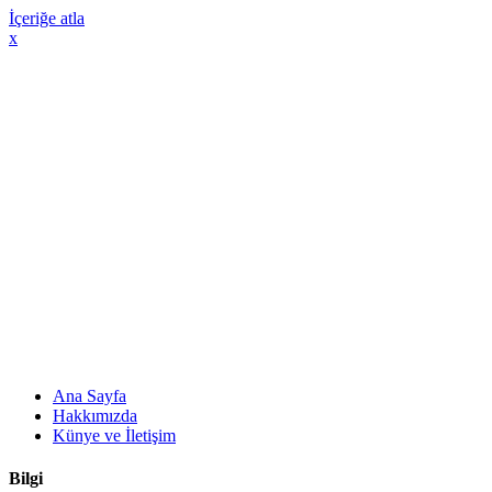
İçeriğe atla
x
Ana Sayfa
Hakkımızda
Künye ve İletişim
Bilgi