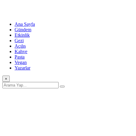
Ana Sayfa
Gündem
Etkinlik
Gezi
Açılış
Kahve
Pasta
Vegan
Yazarlar
×