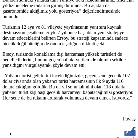
yıldızı inceleme radarına girmiş durumda. Bu açıdan da
gastronomide aldığımız yolu gösteriyor.” değerlendirmesinde
bulundu.
Turizmin 12 aya ve 81 vilayete yayılmasının yanı sıra kaynak
destinasyon çeşitlemeleriyle 7 yıl önce başlatılan yeni stratejiye
devam edeceklerini belirten Ersoy, bu strateji kapsamında sadece
nicelik değil niteliğin de önem taşıdığına dikkati çekti.
Ersoy, turizmde konaklama dışı harcaması yüksek turistleri de
hedeflediklerini, bunun geçen haftaki verilere de olumlu şekilde
yansıdığını vurgulayarak, şöyle devam etti:
“Yabancı turist gelirlerini incelediğimizde, geçen sene gecelik 107
dolar civarında olan yabancı turist harcamasının ilk 9 ayda 116
dolara çıktığını gördük. Bu da yıl sonu tahmini olan 118 dolarla
yabancı turist kişi başı gecelik harcamayı kapatacağımızı gösteriyor.
Her sene de bu rakamı artırarak yolumuza devam etmek istiyoruz.”
Paylaş