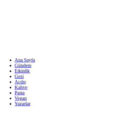
Ana Sayfa
Gündem
Etkinlik
Gezi
Açılış
Kahve
Pasta
Vegan
Yazarlar