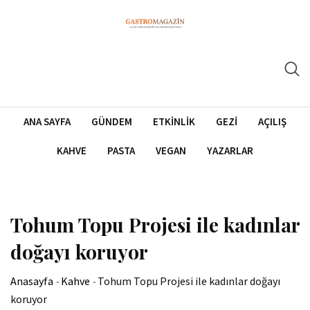
İçeriğe
atla
ANA SAYFA
GÜNDEM
ETKINLIK
GEZI
AÇILIŞ
KAHVE
PASTA
VEGAN
YAZARLAR
Tohum Topu Projesi ile kadınlar
doğayı koruyor
Anasayfa
-
Kahve
-
Tohum Topu Projesi ile kadınlar doğayı
koruyor