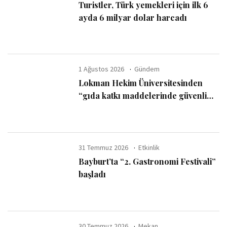
Turistler, Türk yemekleri için ilk 6
ayda 6 milyar dolar harcadı
1 Ağustos 2026
Gündem
Lokman Hekim Üniversitesinden
“gıda katkı maddelerinde güvenli
kullanım sınırı” uyarısı
31 Temmuz 2026
Etkinlik
Bayburt’ta “2. Gastronomi Festivali”
başladı
30 Temmuz 2026
Mekan