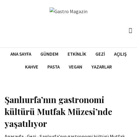
İçeriğe
atla
ANA SAYFA
GÜNDEM
ETKINLIK
GEZI
AÇILIŞ
KAHVE
PASTA
VEGAN
YAZARLAR
Şanlıurfa’nın gastronomi
kültürü Mutfak Müzesi’nde
yaşatılıyor
Anasayfa
-
Gezi
-
Şanlıurfa’nın gastronomi kültürü Mutfak