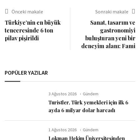
Önceki makale
Sonraki makale
Türkiye’nin en büyük
Sanat, tasarım ve
tenceresinde 6 ton
gastronomiyi
pilav pişirildi
buluşturan yeni bir
deneyim alanı: Fami
POPÜLER YAZILAR
3 Ağustos 2026
Gündem
Turistler, Türk yemekleri için ilk 6
ayda 6 milyar dolar harcadı
1 Ağustos 2026
Gündem
Lokman Hekim Üniversitesinden