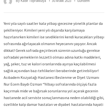
By
Kadir Toprakkaya
30 Aralık 2023
Gündem
Yeni yıla sayılı saatler kala yılbaşı gecesine yönelik planlar da
şekilleniyor. Kimileri yeni yılı dışarıda karşılamaya
hazırlanırken kimileri ise sevdiklerini kendi kuracakları yılbaşı
sofrasında ağırlayacak olmanın heyecanını yaşıyor. Ancak
dikkat! Gerek sofrada geçirilecek sürenin uzunluğu gerekse
sofradaki yemeklerin lezzetli olması adına katkı maddeleri,
yağ, şeker, tuz ve kalori oranlarında aşırıya kaçılabilmesi
sağlık açısından bazı tehlikeleri beraberinde getirebiliyor!
Acıbadem Kozyatağı Hastanesi Beslenme ve Diyet Uzmanı
Nur Ecem Baydı Ozman “Yılbaşı sofralarında ölçüyü fazla
kaçırmak mide ve bağırsak sorunlarına yol açarak gecenin
hastanede acil serviste sonuçlanmasına neden olabildiği gibi,
özellikle kalp damar hastaları ve diyabet hastalarında hayati