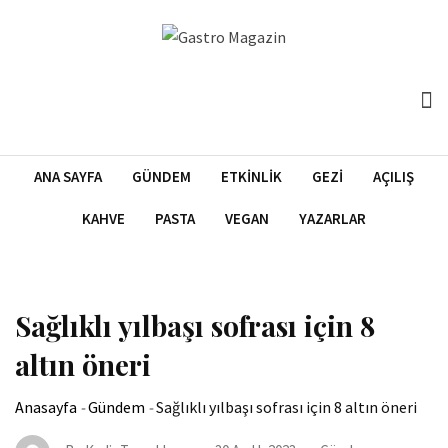
İçeriğe
atla
ANA SAYFA
GÜNDEM
ETKINLIK
GEZI
AÇILIŞ
KAHVE
PASTA
VEGAN
YAZARLAR
Sağlıklı yılbaşı sofrası için 8
altın öneri
Anasayfa
-
Gündem
-
Sağlıklı yılbaşı sofrası için 8 altın öneri