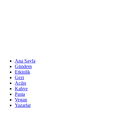
Ana Sayfa
Gündem
Etkinlik
Gezi
Açılış
Kahve
Pasta
Vegan
Yazarlar