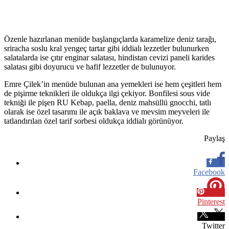
Özenle hazırlanan menüde başlangıçlarda karamelize deniz tarağı,
sriracha soslu kral yengeç tartar gibi iddialı lezzetler bulunurken
salatalarda ise çıtır enginar salatası, hindistan cevizi paneli karides
salatası gibi doyurucu ve hafif lezzetler de bulunuyor.
Emre Çilek’in menüde bulunan ana yemekleri ise hem çeşitleri hem
de pişirme teknikleri ile oldukça ilgi çekiyor. Bonfilesi sous vide
tekniği ile pişen RU Kebap, paella, deniz mahsüllü gnocchi, tatlı
olarak ise özel tasarımı ile açık baklava ve mevsim meyveleri ile
tatlandırılan özel tarif sorbesi oldukça iddialı görünüyor.
Paylaş
Facebook
Pinterest
Twitter