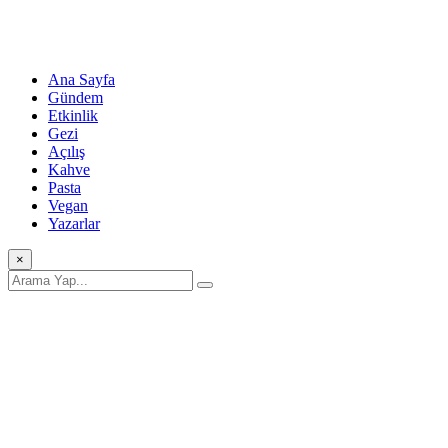
Ana Sayfa
Gündem
Etkinlik
Gezi
Açılış
Kahve
Pasta
Vegan
Yazarlar
×