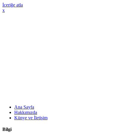
İçeriğe atla
x
Ana Sayfa
Hakkımızda
Künye ve İletişim
Bilgi