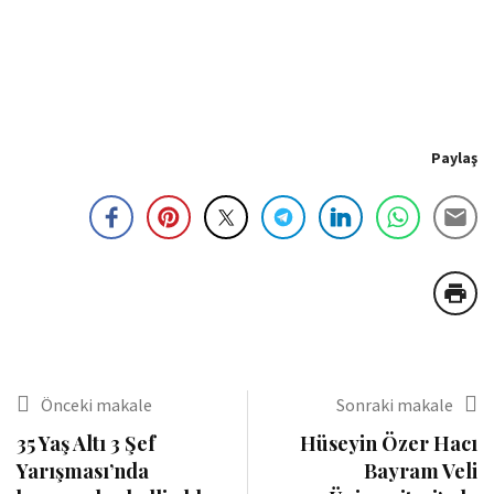
Paylaş
Önceki makale
Sonraki makale
35 Yaş Altı 3 Şef
Hüseyin Özer Hacı
Yarışması’nda
Bayram Veli