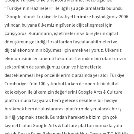
“Türkiye’nin Hazineleri” ile ilgili şu açıklamalarda bulundu:
“Google olarak Türkiye’de faaliyetlerimize başladığımız 2006
yılından bu yana ülkemizin güvenle dijitalleşmesi için
çalışıyoruz. Kurumların, işletmelerin ve bireylerin dijital
dönüşümün getirdiği fırsatlardan faydalanabilmeleri ve
dijital ekonominin büyümesi için emek veriyoruz. Ülkemiz
ekonomisinin en önemli lokomotiflerinden biri olan turizm
sektörünün de sunduğumuz ürün ve hizmetlerle
desteklenmesi hep önceliklerimiz arasında yer aldı. Türkiye
Cumhuriyeti’nin 100. yılını kutlarken de önemli bir dijital
koleksiyon ile ülkemizin değerlerini Google Arts & Culture
platformuna taşıyarak hem gelecek nesillere bir hediye
bırakmak hem de uluslararası platformda yer alacak bir iş
birliği yapmak istedik. Buradan hareketle bizim için çok
kıymetli olan Google Arts & Culture platformumuzla yola
çıktık. Başta Sayın Bakanım Mehmet Nuri Ersoy ve T.C. Kültür