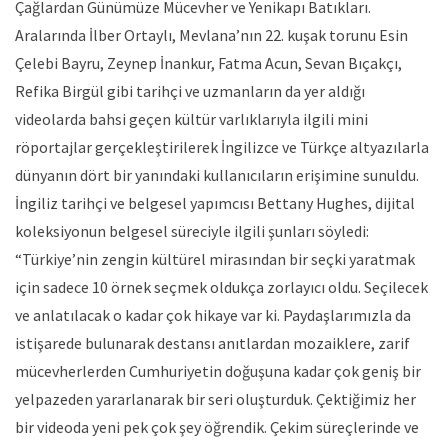
Çağlardan Günümüze Mücevher ve Yenikapı Batıkları.
Aralarında İlber Ortaylı, Mevlana’nın 22. kuşak torunu Esin
Çelebi Bayru, Zeynep İnankur, Fatma Acun, Sevan Bıçakçı,
Refika Birgül gibi tarihçi ve uzmanların da yer aldığı
videolarda bahsi geçen kültür varlıklarıyla ilgili mini
röportajlar gerçekleştirilerek İngilizce ve Türkçe altyazılarla
dünyanın dört bir yanındaki kullanıcıların erişimine sunuldu.
İngiliz tarihçi ve belgesel yapımcısı Bettany Hughes, dijital
koleksiyonun belgesel süreciyle ilgili şunları söyledi:
“Türkiye’nin zengin kültürel mirasından bir seçki yaratmak
için sadece 10 örnek seçmek oldukça zorlayıcı oldu. Seçilecek
ve anlatılacak o kadar çok hikaye var ki. Paydaşlarımızla da
istişarede bulunarak destansı anıtlardan mozaiklere, zarif
mücevherlerden Cumhuriyetin doğuşuna kadar çok geniş bir
yelpazeden yararlanarak bir seri oluşturduk. Çektiğimiz her
bir videoda yeni pek çok şey öğrendik. Çekim süreçlerinde ve