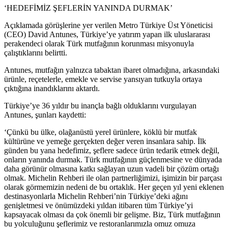
‘HEDEFİMİZ ŞEFLERİN YANINDA DURMAK’
Açıklamada görüşlerine yer verilen Metro Türkiye Üst Yöneticisi
(CEO) David Antunes, Türkiye’ye yatırım yapan ilk uluslararası
perakendeci olarak Türk mutfağının korunması misyonuyla
çalıştıklarını belirtti.
Antunes, mutfağın yalnızca tabaktan ibaret olmadığına, arkasındaki
ürünle, reçetelerle, emekle ve servise yansıyan tutkuyla ortaya
çıktığına inandıklarını aktardı.
Türkiye’ye 36 yıldır bu inançla bağlı olduklarını vurgulayan
Antunes, şunları kaydetti:
‘Çünkü bu ülke, olağanüstü yerel ürünlere, köklü bir mutfak
kültürüne ve yemeğe gerçekten değer veren insanlara sahip. İlk
günden bu yana hedefimiz, şeflere sadece ürün tedarik etmek değil,
onların yanında durmak. Türk mutfağının güçlenmesine ve dünyada
daha görünür olmasına katkı sağlayan uzun vadeli bir çözüm ortağı
olmak. Michelin Rehberi ile olan partnerliğimizi, işimizin bir parçası
olarak görmemizin nedeni de bu ortaklık. Her geçen yıl yeni eklenen
destinasyonlarla Michelin Rehberi’nin Türkiye’deki ağını
genişletmesi ve önümüzdeki yıldan itibaren tüm Türkiye’yi
kapsayacak olması da çok önemli bir gelişme. Biz, Türk mutfağının
bu yolculuğunu şeflerimiz ve restoranlarımızla omuz omuza