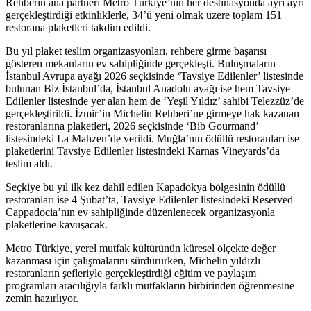
Rehberin ana partneri Metro Türkiye’nin her destinasyonda ayrı ayrı
gerçekleştirdiği etkinliklerle, 34’ü yeni olmak üzere toplam 151
restorana plaketleri takdim edildi.
Bu yıl plaket teslim organizasyonları, rehbere girme başarısı
gösteren mekanların ev sahipliğinde gerçekleşti. Buluşmaların
İstanbul Avrupa ayağı 2026 seçkisinde ‘Tavsiye Edilenler’ listesinde
bulunan Biz İstanbul’da, İstanbul Anadolu ayağı ise hem Tavsiye
Edilenler listesinde yer alan hem de ‘Yeşil Yıldız’ sahibi Telezzüz’de
gerçekleştirildi. İzmir’in Michelin Rehberi’ne girmeye hak kazanan
restoranlarına plaketleri, 2026 seçkisinde ‘Bib Gourmand’
listesindeki La Mahzen’de verildi. Muğla’nın ödüllü restoranları ise
plaketlerini Tavsiye Edilenler listesindeki Karnas Vineyards’da
teslim aldı.
Seçkiye bu yıl ilk kez dahil edilen Kapadokya bölgesinin ödüllü
restoranları ise 4 Şubat’ta, Tavsiye Edilenler listesindeki Reserved
Cappadocia’nın ev sahipliğinde düzenlenecek organizasyonla
plaketlerine kavuşacak.
Metro Türkiye, yerel mutfak kültürünün küresel ölçekte değer
kazanması için çalışmalarını sürdürürken, Michelin yıldızlı
restoranların şefleriyle gerçekleştirdiği eğitim ve paylaşım
programları aracılığıyla farklı mutfakların birbirinden öğrenmesine
zemin hazırlıyor.