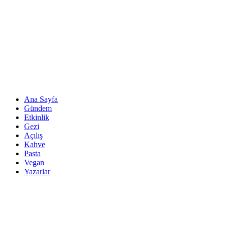
Ana Sayfa
Gündem
Etkinlik
Gezi
Açılış
Kahve
Pasta
Vegan
Yazarlar