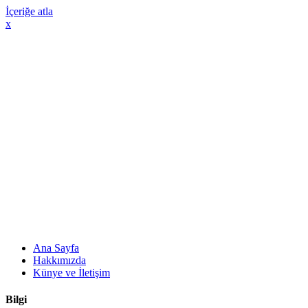
İçeriğe atla
x
Ana Sayfa
Hakkımızda
Künye ve İletişim
Bilgi