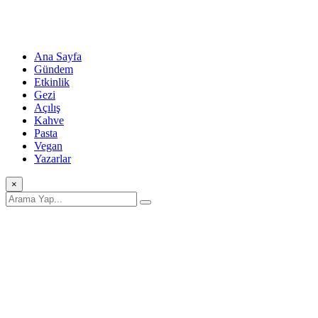
Ana Sayfa
Gündem
Etkinlik
Gezi
Açılış
Kahve
Pasta
Vegan
Yazarlar
×