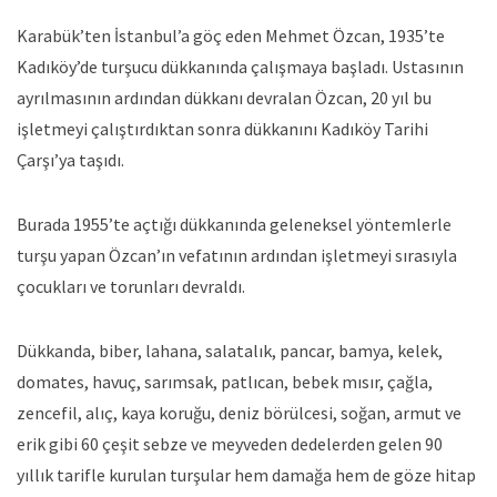
Karabük’ten İstanbul’a göç eden Mehmet Özcan, 1935’te
Kadıköy’de turşucu dükkanında çalışmaya başladı. Ustasının
ayrılmasının ardından dükkanı devralan Özcan, 20 yıl bu
işletmeyi çalıştırdıktan sonra dükkanını Kadıköy Tarihi
Çarşı’ya taşıdı.
Burada 1955’te açtığı dükkanında geleneksel yöntemlerle
turşu yapan Özcan’ın vefatının ardından işletmeyi sırasıyla
çocukları ve torunları devraldı.
Dükkanda, biber, lahana, salatalık, pancar, bamya, kelek,
domates, havuç, sarımsak, patlıcan, bebek mısır, çağla,
zencefil, alıç, kaya koruğu, deniz börülcesi, soğan, armut ve
erik gibi 60 çeşit sebze ve meyveden dedelerden gelen 90
yıllık tarifle kurulan turşular hem damağa hem de göze hitap