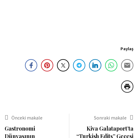
Paylaş
Önceki makale
Sonraki makale
Gastronomi
Kiva Galataport’ta
Dünyasının
“Turkish Edits” Gecesi