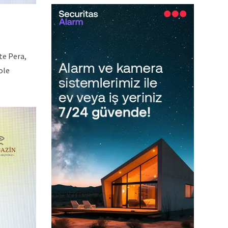
te Pera,
ole