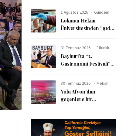
ayda 6 milyar dolar
harcadı
1 Ağustos 2026
Gündem
Lokman Hekim
Üniversitesinden “gıda
katkı maddelerinde
güvenli kullanım sınırı”
31 Temmuz 2026
Etkinlik
uyarısı
Bayburt’ta “2.
Gastronomi Festivali”
başladı
30 Temmuz 2026
Mekan
Yolu Afyon’dan
geçenlere bir
tavsiyemiz var