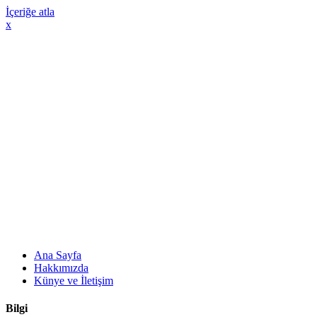
İçeriğe atla
x
Ana Sayfa
Hakkımızda
Künye ve İletişim
Bilgi