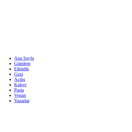
Ana Sayfa
Gündem
Etkinlik
Gezi
Açılış
Kahve
Pasta
Vegan
Yazarlar