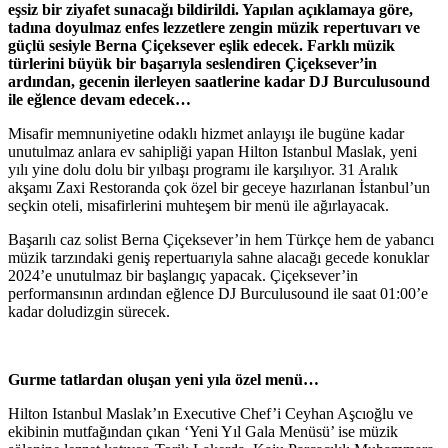
eşsiz bir ziyafet sunacağı bildirildi. Yapılan açıklamaya göre,
tadına doyulmaz enfes lezzetlere zengin müzik repertuvarı ve
güçlü sesiyle Berna Çiçeksever eşlik edecek. Farklı müzik
türlerini büyük bir başarıyla seslendiren Çiçeksever’in
ardından, gecenin ilerleyen saatlerine kadar DJ Burculusound
ile eğlence devam edecek…
Misafir memnuniyetine odaklı hizmet anlayışı ile bugüne kadar
unutulmaz anlara ev sahipliği yapan Hilton Istanbul Maslak, yeni
yılı yine dolu dolu bir yılbaşı programı ile karşılıyor. 31 Aralık
akşamı Zaxi Restoranda çok özel bir geceye hazırlanan İstanbul’un
seçkin oteli, misafirlerini muhteşem bir menü ile ağırlayacak.
Başarılı caz solist Berna Çiçeksever’in hem Türkçe hem de yabancı
müzik tarzındaki geniş repertuarıyla sahne alacağı gecede konuklar
2024’e unutulmaz bir başlangıç yapacak. Çiçeksever’in
performansının ardından eğlence DJ Burculusound ile saat 01:00’e
kadar doludizgin sürecek.
Gurme tatlardan oluşan yeni yıla özel menü…
Hilton Istanbul Maslak’ın Executive Chef’i Ceyhan Aşcıoğlu ve
ekibinin mutfağından çıkan ‘Yeni Yıl Gala Menüsü’ ise müzik