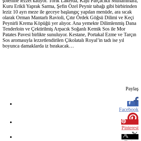
şölenine lezzet katıyor. Torik Lakerda, Kaju Parçacıklı Muhammara,
Kuru Erikli Yaprak Sarma, Şefin Özel Peynir tabağı gibi birbirinden
leziz 10 ayrı meze ile geceye başlangıç yapılan menüde, ara sıcak
olarak Orman Mantarlı Ravioli, Çıtır Ördek Göğsü Dilimi ve Keçi
Peynirli Krema Köpüğü yer alıyor. Ana yemekte Dilimlenmiş Dana
Tenderloin ve Çektirilmiş Arpacık Soğanlı Kemik Sos ile Mor
Patates Pavesi birlikte sunuluyor. Kestane, Portakal Ezme ve Tarçın
Sos aromasıyla lezzetlendirilen Çikolatalı Royal’in tadı ise yıl
boyunca damaklarda iz bırakacak…
Paylaş
Facebook
Pinterest