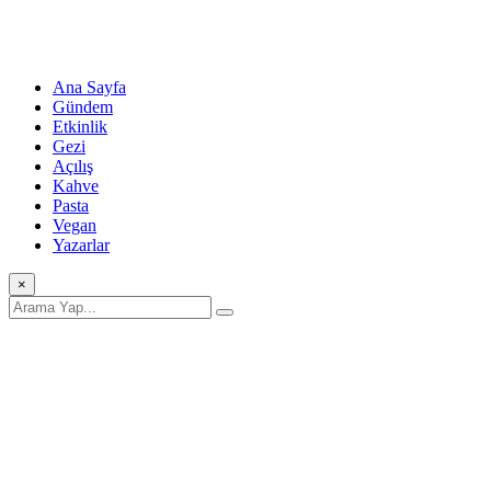
Ana Sayfa
Gündem
Etkinlik
Gezi
Açılış
Kahve
Pasta
Vegan
Yazarlar
×