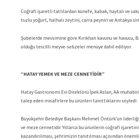
Coğrafi işaretli tatlılardan künefe, kabak, haytalı ve sak
tuzlu yoğurt, halhalı zeytini, carra peyniri ve Antakya simi
Şubelerde mevsimine göre Kırıkhan kavunu ve havucu, Ba
olduğu tescilli meyve-sebzeler menüye dahil ediliyor.
“HATAY YEMEK VE MEZE CENNETİDİR”
Hatay Gastronomi Evi Direktörü İpek Aslan, AA muhabirin
talep eden misafirlere bu ürünleri tanıttıklarını söyledi
Büyükşehir Belediye Başkanı Mehmet Öntürk’ün liderliği
ve meze cennetidir. Yıllarca bu ürünlerin coğrafi işaret
kazandırılması, şehrimizin tanıtılması açısından önemli b