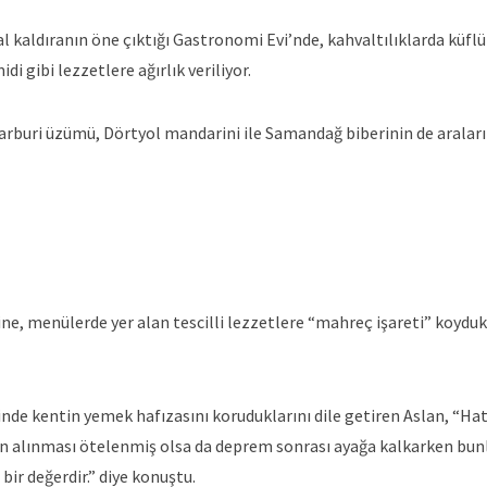
al kaldıranın öne çıktığı Gastronomi Evi’nde, kahvaltılıklarda küflü
di gibi lezzetlere ağırlık veriliyor.
rburi üzümü, Dörtyol mandarini ile Samandağ biberinin de aralar
e, menülerde yer alan tescilli lezzetlere “mahreç işareti” koydukl
nde kentin yemek hafızasını koruduklarını dile getiren Aslan, “H
inin alınması ötelenmiş olsa da deprem sonrası ayağa kalkarken bun
ir değerdir.” diye konuştu.