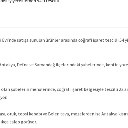
ki yiyeceklerden 54’ü tescilli
Evi’nde satışa sunulan ürünler arasında coğrafi işaret tescilli 54 y
ntakya, Defne ve Samandağ ilçelerindeki şubelerinde, kentin yöres
n olan şubelerin menülerinde, coğrafi işaret belgesiyle tescilli 22 
yor.
ası, oruk, tepsi kebabı ve Belen tava, mezelerden ise Antakya kısır
sıkça talep görüyor.