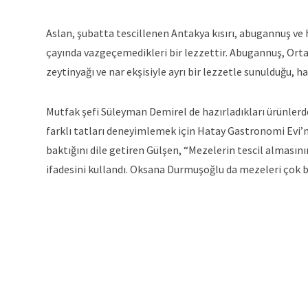
Aslan, şubatta tescillenen Antakya kısırı, abugannuş ve h
çayında vazgeçemedikleri bir lezzettir. Abugannuş, Or
zeytinyağı ve nar ekşisiyle ayrı bir lezzetle sunulduğu, 
Mutfak şefi Süleyman Demirel de hazırladıkları ürünlerde 
farklı tatları deneyimlemek için Hatay Gastronomi Evi’ni
baktığını dile getiren Gülşen, “Mezelerin tescil alması
ifadesini kullandı. Oksana Durmuşoğlu da mezeleri çok b