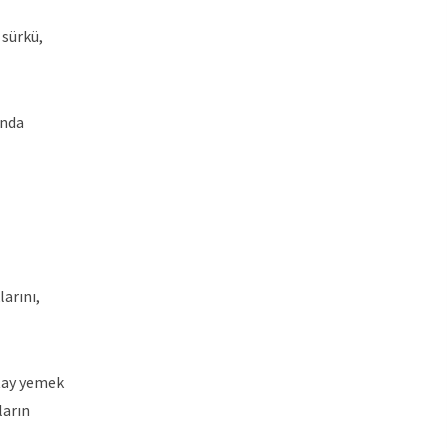
 sürkü,
ında
arını,
atay yemek
ların