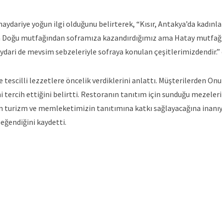
aydariye yoğun ilgi olduğunu belirterek, “Kısır, Antakya’da kadınla
ta Doğu mutfağından soframıza kazandırdığımız ama Hatay mutfağ
haydari de mevsim sebzeleriyle sofraya konulan çeşitlerimizdendir.” 
tescilli lezzetlere öncelik verdiklerini anlattı. Müşterilerden Onu
 tercih ettiğini belirtti. Restoranın tanıtım için sunduğu mezeler
nın turizm ve memleketimizin tanıtımına katkı sağlayacağına inanı
eğendiğini kaydetti.