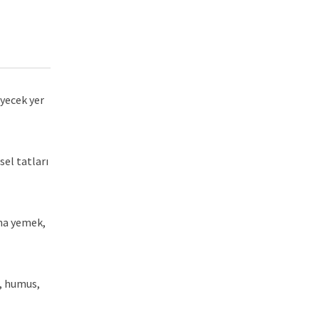
iyecek yer
el tatları
ana yemek,
ı, humus,