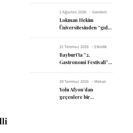
ayda 6 milyar dolar
harcadı
1 Ağustos 2026
Gündem
Lokman Hekim
Üniversitesinden “gıda
katkı maddelerinde
güvenli kullanım sınırı”
31 Temmuz 2026
Etkinlik
uyarısı
Bayburt’ta “2.
Gastronomi Festivali”
başladı
30 Temmuz 2026
Mekan
Yolu Afyon’dan
geçenlere bir
tavsiyemiz var
li