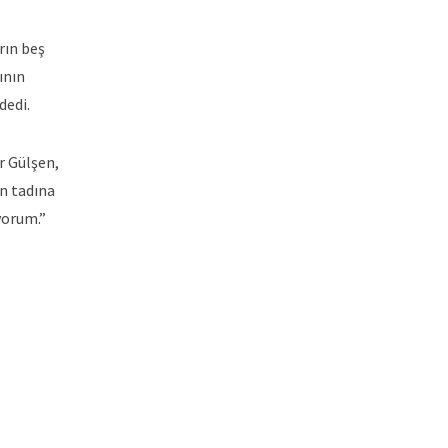
rın beş
ının
dedi.
r Gülşen,
in tadına
yorum.”