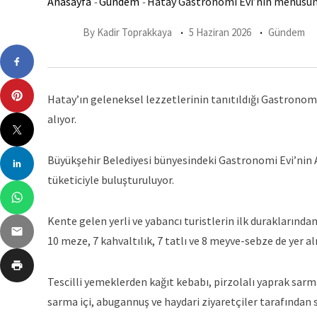
Anasayfa
-
Gündem
-
Hatay Gastronomi Evi’nin menüsünde
By
Kadir Toprakkaya
5 Haziran 2026
Gündem
Hatay’ın geleneksel lezzetlerinin tanıtıldığı Gastronomi 
alıyor.
Büyükşehir Belediyesi bünyesindeki Gastronomi Evi’nin A
tüketiciyle buluşturuluyor.
Kente gelen yerli ve yabancı turistlerin ilk duraklarında
10 meze, 7 kahvaltılık, 7 tatlı ve 8 meyve-sebze de yer alı
Tescilli yemeklerden kağıt kebabı, pirzolalı yaprak sarm
sarma içi, abugannuş ve haydari ziyaretçiler tarafından 