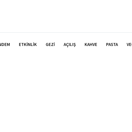
NDEM
ETKINLIK
GEZI
AÇILIŞ
KAHVE
PASTA
VE