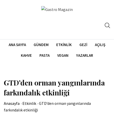
İçeriğe
atla
ANA SAYFA
GÜNDEM
ETKINLIK
GEZI
AÇILIŞ
KAHVE
PASTA
VEGAN
YAZARLAR
GTD’den orman yangınlarında
farkındalık etkinliği
Anasayfa
-
Etkinlik
-
GTD’den orman yangınlarında
farkındalık etkinliği