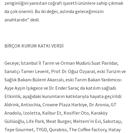
zenginliğini yansıtan coğrafi işaretli ürünlere sahip çıkmak
da çok önemli. Bu iki değer, aslında geleceğimizin
anahtarıdır” dedi.
BİRÇOK KURUM KATKI VERDİ
Geceye; İstanbul İl Tarım ve Orman Müdürü Suat Parıldar,
Sanatçı Tamer Levent, Prof. Dr. Oğuz Özyaral, eski Turizm ve
Sağlık Bakanı Bülent Akarcalı, eski Tarım Bakan Yardımcısı
Ayşe Ayşin Işıkgece ve Dr. Ender Saraç da katılım sağladı.
Etkinlik, aşağıdaki kurumların katkılarıyla hayata geçirildi:
Aİdrink, Antiochia, Crowne Plaza Harbiye, Dr. Aronia, GT
Anadolu, Izoletta, Kalbur Et, Kosifler Oto, Karaköy
Güllüoğlu, Life Park, Meat Burger, Meltem’in Evi, Sabırtaşı,
Tepe Gourmet, TYGD, Qurabiss, The Coffee Factory, Hatay