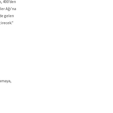
n, 400’den
ler Ağı’na
de gelen
irecek.”
şamaya,