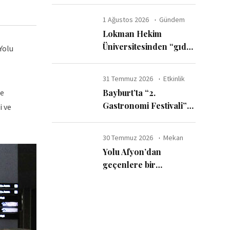
ayda 6 milyar dolar
harcadı
1 Ağustos 2026
Gündem
Lokman Hekim
Üniversitesinden “gıda
Yolu
katkı maddelerinde
güvenli kullanım sınırı”
31 Temmuz 2026
Etkinlik
uyarısı
de
Bayburt’ta “2.
Gastronomi Festivali”
i ve
başladı
30 Temmuz 2026
Mekan
Yolu Afyon’dan
geçenlere bir
tavsiyemiz var