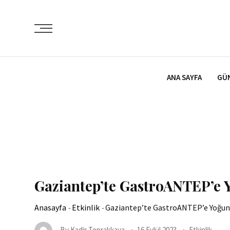
İçeriğe
atla
ANA SAYFA
GÜ
Gaziantep’te GastroANTEP’e 
Anasayfa
-
Etkinlik
-
Gaziantep’te GastroANTEP’e Yoğun
By
Kadir Toprakkaya
16 Eylül 2023
Etkinlik