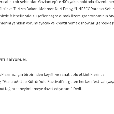
rıcalıklı bir şehir olan Gaziantep’te 40’a yakın noktada düzenlene
Kültür ve Turizm Bakanı Mehmet Nuri Ersoy, “UNESCO Yaratıcı Şehir
mizde Michelin yıldızlı şefler başta olmak üzere gastronominin ön
nlerini yeniden yorumlayacak ve kreatif yemek showları gerçekleşt
VET EDİYORUM.
cuklarımız için birbirinden keyifli ve sanat dolu etkinliklerinde
, “GastroAntep Kültür Yolu Festivali’ne gelen herkesi festivali ya
z mutfağını deneyimlemeye davet ediyorum.” Dedi.