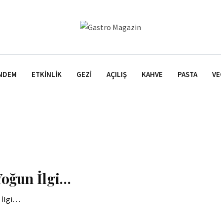
NDEM
ETKINLIK
GEZI
AÇILIŞ
KAHVE
PASTA
VE
Yoğun İlgi…
 İlgi…