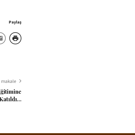
Paylaş
i makale
Eğitimine
Katıldı…