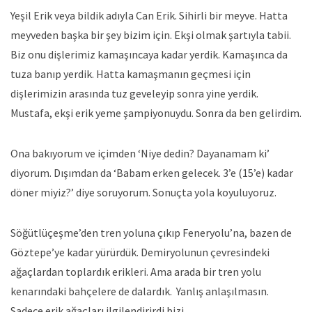
Yeşil Erik veya bildik adıyla Can Erik. Sihirli bir meyve. Hatta
meyveden başka bir şey bizim için. Ekşi olmak şartıyla tabii.
Biz onu dişlerimiz kamaşıncaya kadar yerdik. Kamaşınca da
tuza banıp yerdik. Hatta kamaşmanın geçmesi için
dişlerimizin arasında tuz geveleyip sonra yine yerdik.
Mustafa, ekşi erik yeme şampiyonuydu. Sonra da ben gelirdim.
Ona bakıyorum ve içimden ‘Niye dedin? Dayanamam ki’
diyorum. Dışımdan da ‘Babam erken gelecek. 3’e (15’e) kadar
döner miyiz?’ diye soruyorum. Sonuçta yola koyuluyoruz.
Söğütlüçeşme’den tren yoluna çıkıp Feneryolu’na, bazen de
Göztepe’ye kadar yürürdük. Demiryolunun çevresindeki
ağaçlardan toplardık erikleri. Ama arada bir tren yolu
kenarındaki bahçelere de dalardık. Yanlış anlaşılmasın.
Sadece erik ağaçları ilgilendirirdi bizi.