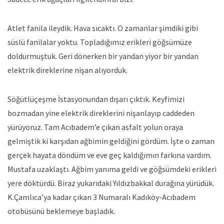
Atlet fanila ileydik. Hava sıcaktı. O zamanlar şimdiki gibi
süslü fanilalar yoktu. Topladığımız erikleri göğsümüze
doldurmuştuk. Geri dönerken bir yandan yiyor bir yandan
elektrik direklerine nişan alıyorduk.
Söğütlüçeşme İstasyonundan dışarı çıktık. Keyfimizi
bozmadan yine elektrik direklerini nişanlayıp caddeden
yürüyoruz. Tam Acıbadem’e çıkan asfalt yolun oraya
gelmiştik ki karşıdan ağbimin geldiğini gördüm. İşte o zaman
gerçek hayata döndüm ve eve geç kaldığımın farkına vardım.
Mustafa uzaklaştı. Ağbim yanıma geldi ve göğsümdeki erikleri
yere döktürdü. Biraz yukarıdaki Yıldızbakkal durağına yürüdük.
K.Çamlıca’ya kadar çıkan 3 Numaralı Kadıköy-Acıbadem
otobüsünü beklemeye başladık.