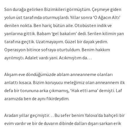
Son durağa gelirken Bizimkileri görmüştüm. Çeşmeye giden
yolun üst tarafında oturmuşlardı. Yıllar sonra ‘O Ağacın Altı’
denilen nokta. Ben hariç bütün aile. Otobüsten indik ve
yanlarına gittik. Babam ‘gel bakalım’ dedi. Serilen kilimin yan
tarafına geçtik. Uzatmayayım. Güzel bir dayak yedim.
Operasyon bitince sofraya oturtuldum. Benim hakkım
ayrılmıştı. Adalet vardı yani. Acıkmıştım da…
Akşam eve döndüğümüzde ablam anneanneme olanları
anlattı kısaca. Bizim koruyucu meleğimiz olan anneannem ilk
defa bir torununa arka çıkmamış, ‘Hak etti ama’ demişti. Laf
aramızda ben de aynı fikirdeydim.
Aradan yıllar geçmiştir… Bu sefer benim Yalova’da bahçeli bir
evim vardır ve bir de duvarın dibinde dalları dışarı sarkan erik