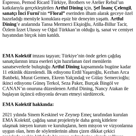
Espresso, Pernod Ricard Türkiye, Brothers ve Atelier Rebul’un
katkılarıyla gerçekleştirilen
Artful Dining
için,
Şef İnanç Çelengil
,
sanatçı İnci Furni
’nin
“Floral”
eserinden ilham alarak geceye özel
hazırladığı menüyle konuklara eşsiz bir deneyim yaşattı.
Artful
Dining
’e aralarında Tansa Mermerci Ekşioğlu, Atilla-Billur Tacir,
Özlem İzzet Ulusoy ve Oğul Türkkan’ın olduğu iş, sanat ve cemiyet
hayatından birçok isim katıldı.
EMA Kolektif
imzası taşıyan; Türkiye’nin önde gelen çağdaş
sanatçılarının imza eserleri için hazırlanan özel menülerin
sanatseverlerle buluştuğu
Artful Dining
kapsamında bugüne kadar
11 etkinlik düzenlendi. İlk edisyonu Erdil Yaşaroğlu, Kezban Arca
Batıbeki, Murat Germen, Ekrem Yalçındağ ve Gülay Semercioğlu;
ikinci edisyonu Güneş Terkol, Seza Paker, Burçak Bingöl ve
CANAN’ın onuruna düzenlenen Artful Dining, Nancy Atakan ile
başlayan üçüncü edisyonla devam etmeyi sürdürecek.
EMA Kolektif hakkında
:
2021 yılında Sinem Keskinel ve Zeynep Emeç tarafından kurulan
EMA Kolektif, çağdaş sanat projeleriyle daha geniş̧ kitlelere
ulaşmak isteyen kurum ve kuruluşların, hem misyon ve vizyonlarına
uygun olan, hem de söylemlerinin altını çizen dikkat çekici