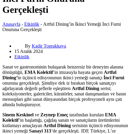
Gerçekleşti
Anasayfa
-
Etkinlik
-
Artful Dining’in İkinci Yemeği İnci Furni
Onuruna Gerçekleşti
By
Kadir Toprakkaya
15 Aralık 2024
Etkinlik
Sanat ve gastronominin buluşarak benzersiz bir deneyim alanına
dönüştüğü,
EMA Kolektif
’in imzasıyla hayata geçen
Artful
Dining’
in üçüncü edisyonunun ikinci yemeği sanatçı
İnci Furni
onuruna gerçekleşti. Şimdiye dek iz bırakan birçok sanatçıyı
ağırlayarak değerli şeflerle eşleştiren
Artful Dining
serisi;
koleksiyonerler, galericiler, küratörler, sanat danışmanları ve basın
mensupları gibi sanat dünyasından birçok profesyoneli aynı çatı
altında buluşturuyor.
Sinem Keskinel
ve
Zeynep Emeç
tarafından kurulan
EMA
Kolektif
’in başlattığı, çağdaş sanatı ve sanatçıların üretimlerini
kutlamayı amaçlayan
Artful Dining
serisinin üçüncü edisyonunun
ikinci yemeği
Sanayi 313
’de gerçekleşti. JDE Türkiye, L’or