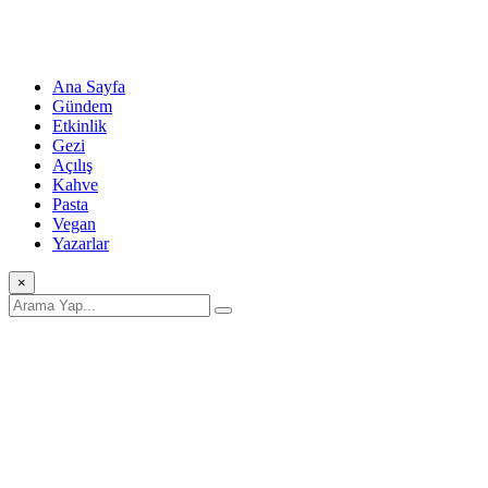
Ana Sayfa
Gündem
Etkinlik
Gezi
Açılış
Kahve
Pasta
Vegan
Yazarlar
×