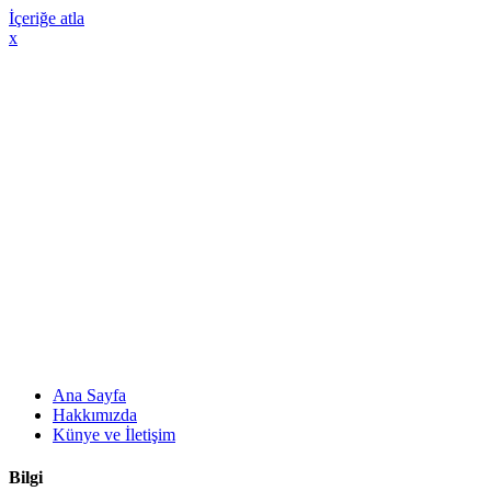
İçeriğe atla
x
Ana Sayfa
Hakkımızda
Künye ve İletişim
Bilgi