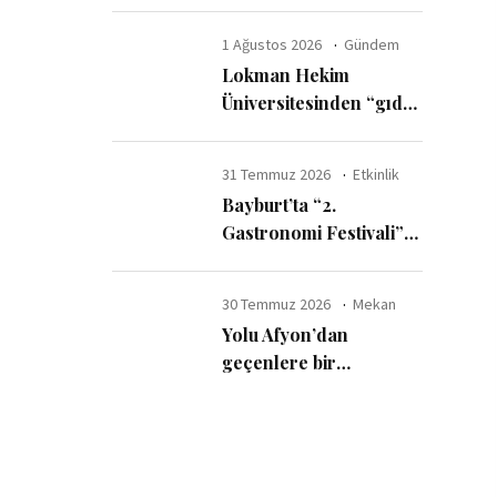
ayda 6 milyar dolar
harcadı
1 Ağustos 2026
Gündem
Lokman Hekim
Üniversitesinden “gıda
katkı maddelerinde
güvenli kullanım sınırı”
31 Temmuz 2026
Etkinlik
uyarısı
Bayburt’ta “2.
Gastronomi Festivali”
başladı
30 Temmuz 2026
Mekan
Yolu Afyon’dan
geçenlere bir
tavsiyemiz var