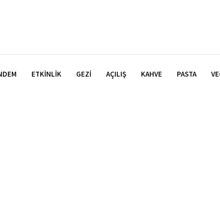
NDEM
ETKINLIK
GEZI
AÇILIŞ
KAHVE
PASTA
VE