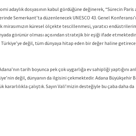
omi adaylık dosyasının kabul gördüğüne değinerek, “Sürecin Paris
hlerinde Semerkant’ta düzenlenecek UNESCO 43. Genel Konferansı
mirasımızın küresel ölçekte tescillenmesi, yaratıcı endüstrileri
ada görünür olması açısından stratejik bir eşiği ifade etmektedir.
Türkiye’ye değil, tüm dünyaya hitap eden bir değer haline getirecek
dana’nın tarih boyunca pek çok uygarlığa ev sahipliği yaptığını an
e’nin değil, dünyanın da ilgisini çekmektedir. Adana Büyükşehir B
 kararlılıkla çalıştık. Sayın Vali’mizin desteğiyle bu çaba daha da