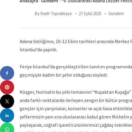
Anasayfa
-
Gündem
-
“9. Uluslararası Adana Lezzet Festiva
By
Kadir Toprakkaya
27 Eylül 2025
Gündem
Adana Valiliğince, 10-12 Ekim tarihleri arasında Merkez 
İstanbul’da yapıldı.
Feriye İstanbul’da gerçekleştirilen tanıtım programında
geçmişiyle kadim bir şehir olduğunu söyledi.
Köşger, festivalin bu yılki temasının “Kuşaktan Kuşağa” o
anda farklı noktalarda ilerleyen zengin bir kültür program
gençler için yarışmalar, konserler ve açık hava etkinlikler
şeflerimizin yanı sıra uluslararası kabul gören Michelin 
paylaşarak, coğrafi işaretli ürünlerimizi çağdaş teknikle