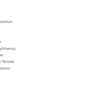
 belirten
e
ştiriyoruz.
tan
 ‘Yerinde
ıyoruz.