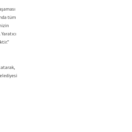
 aşaması
’nda tüm
mizin
 Yaratıcı
tir.”
latarak,
elediyesi