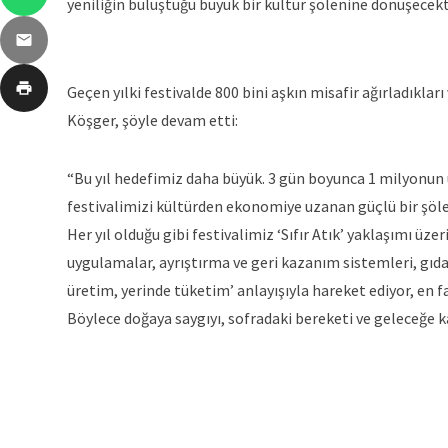
yeniliğin buluştuğu büyük bir kültür şölenine dönüşecekti
Geçen yılki festivalde 800 bini aşkın misafir ağırladıklar
Köşger, şöyle devam etti:
“Bu yıl hedefimiz daha büyük. 3 gün boyunca 1 milyonun 
festivalimizi kültürden ekonomiye uzanan güçlü bir şölene
Her yıl olduğu gibi festivalimiz ‘Sıfır Atık’ yaklaşımı üze
uygulamalar, ayrıştırma ve geri kazanım sistemleri, gıd
üretim, yerinde tüketim’ anlayışıyla hareket ediyor, en 
Böylece doğaya saygıyı, sofradaki bereketi ve geleceğe 