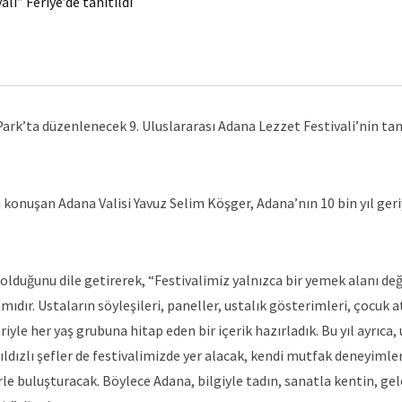
li” Feriye’de tanıtıldı
Park’ta düzenlenecek 9. Uluslararası Adana Lezzet Festivali’nin ta
 konuşan Adana Valisi Yavuz Selim Köşger, Adana’nın 10 bin yıl ger
lduğunu dile getirerek, “Festivalimiz yalnızca bir yemek alanı deği
ıdır. Ustaların söyleşileri, paneller, ustalık gösterimleri, çocuk a
iyle her yaş grubuna hitap eden bir içerik hazırladık. Bu yıl ayrıca, 
yıldızlı şefler de festivalimizde yer alacak, kendi mutfak deneyimler
rle buluşturacak. Böylece Adana, bilgiyle tadın, sanatla kentin, ge