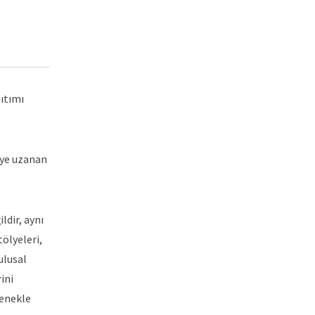
nıtımı
iye uzanan
ldir, aynı
tölyeleri,
ulusal
ini
lenekle