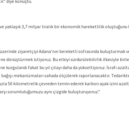
r.” diye konuştu.
ı ve yaklaşık 3,7 milyar liralık bir ekonomik hareketlilik oluştuğunu
üzerinde ziyaretçiyi Adana’nın bereketli sofrasında buluşturmak v
 dönüştürmek istiyoruz. Bu etkiyi sürdürülebilirlik ilkesiyle birle
rine kurgulandı fakat bu yıl çıtayı daha da yükseltiyoruz. İsrafı azal
a bağışı mekanizmaları sahada ölçülerek raporlanacaktır. Tedarikte
fazla 50 kilometrelik çevreden temin ederek karbon ayak izini azalt
karşı sorumluluğumuzu aynı çizgide buluşturuyoruz.”