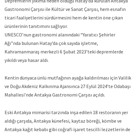
Depremlerin yıkıma neden olduğu Hatay’da kurulan Antakya
Gastronomi Çarşısı ile Kültür ve Sanat Çarşısı, hem esnafın
ticari faaliyetlerini sürdürmesini hem de kentin öne çıkan
ürünlerinin tanıtımını sağlıyor.
UNESCO’nun gastronomi alanındaki “Yaratıcı Şehirler
Ağı”nda bulunan Hatay’da çok sayıda işletme,
Kahramanmaraş merkezli 6 Şubat 2023’teki depremlerde
yıkıldı veya hasar aldı.
Kentin dünyaca ünlü mutfağının ayağa kaldırılması için Valilik
ve Doğu Akdeniz Kalkınma Ajansınca 27 Eylül 2024’te Odabaşı
Mahallesi’nde Antakya Gastronomi Çarşısı açıldı.
Eski Antakya mimarisi tarzında inşa edilen 18 restoranın yer
aldığı çarşıda, Antakya künefesi, kaytaz böreği, kömbe ve
Antakya kağıt kebabı gibi coğrafi işaret tescilli lezzetlerin de