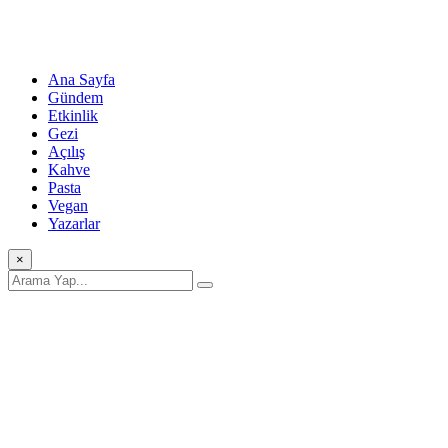
Ana Sayfa
Gündem
Etkinlik
Gezi
Açılış
Kahve
Pasta
Vegan
Yazarlar
×