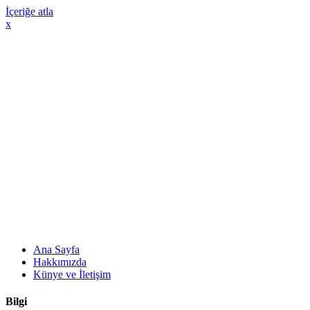
İçeriğe atla
x
Ana Sayfa
Hakkımızda
Künye ve İletişim
Bilgi