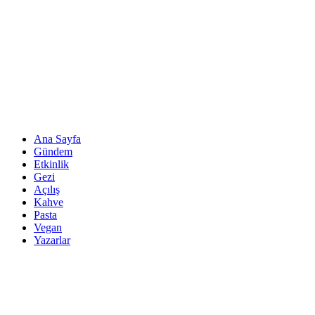
Ana Sayfa
Gündem
Etkinlik
Gezi
Açılış
Kahve
Pasta
Vegan
Yazarlar