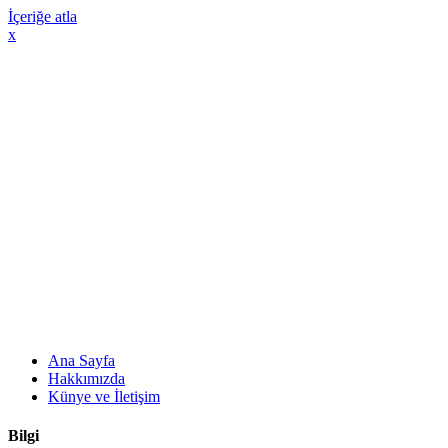
İçeriğe atla
x
Ana Sayfa
Hakkımızda
Künye ve İletişim
Bilgi