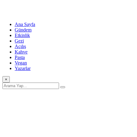
Ana Sayfa
Gündem
Etkinlik
Gezi
Açılış
Kahve
Pasta
Vegan
Yazarlar
×