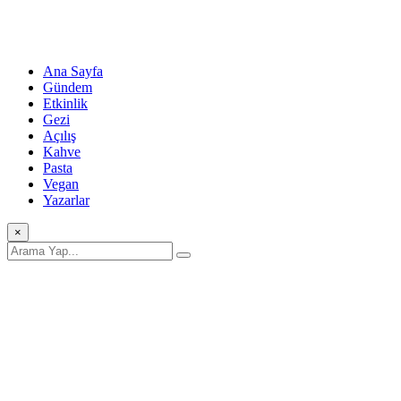
Ana Sayfa
Gündem
Etkinlik
Gezi
Açılış
Kahve
Pasta
Vegan
Yazarlar
×