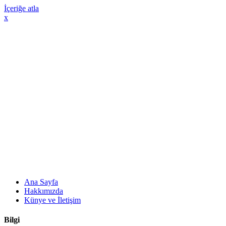
İçeriğe atla
x
Ana Sayfa
Hakkımızda
Künye ve İletişim
Bilgi