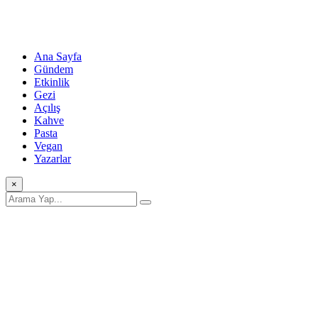
Ana Sayfa
Gündem
Etkinlik
Gezi
Açılış
Kahve
Pasta
Vegan
Yazarlar
×