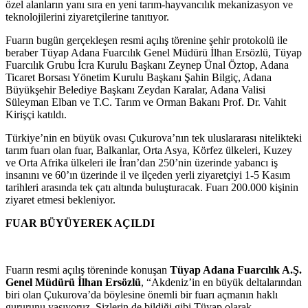
özel alanların yanı sıra en yeni tarım-hayvancılık mekanizasyon ve
teknolojilerini ziyaretçilerine tanıtıyor.
Fuarın bugün gerçekleşen resmi açılış törenine şehir protokolü ile
beraber Tüyap Adana Fuarcılık Genel Müdürü İlhan Ersözlü, Tüyap
Fuarcılık Grubu İcra Kurulu Başkanı Zeynep Ünal Öztop, Adana
Ticaret Borsası Yönetim Kurulu Başkanı Şahin Bilgiç, Adana
Büyükşehir Belediye Başkanı Zeydan Karalar, Adana Valisi
Süleyman Elban ve T.C. Tarım ve Orman Bakanı Prof. Dr. Vahit
Kirişçi katıldı.
Türkiye’nin en büyük ovası Çukurova’nın tek uluslararası nitelikteki
tarım fuarı olan fuar, Balkanlar, Orta Asya, Körfez ülkeleri, Kuzey
ve Orta Afrika ülkeleri ile İran’dan 250’nin üzerinde yabancı iş
insanını ve 60’ın üzerinde il ve ilçeden yerli ziyaretçiyi 1-5 Kasım
tarihleri arasında tek çatı altında buluşturacak. Fuarı 200.000 kişinin
ziyaret etmesi bekleniyor.
FUAR BÜYÜYEREK AÇILDI
Fuarın resmi açılış töreninde konuşan
Tüyap Adana Fuarcılık A.Ş.
Genel Müdürü İlhan Ersözlü
, “Akdeniz’in en büyük deltalarından
biri olan Çukurova’da böylesine önemli bir fuarı açmanın haklı
gururunu yaşıyoruz. Sizlerin de bildiği gibi Tüyap olarak,