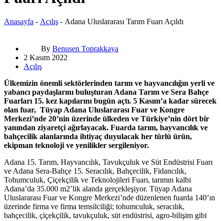
Anasayfa
-
Açılış
-
Adana Uluslararası Tarım Fuarı Açıldı
By
Benusen Toprakkaya
2 Kasım 2022
Açılış
Ülkemizin önemli sektörlerinden tarım ve hayvancılığın yerli ve
yabancı paydaşlarını buluşturan Adana Tarım ve Sera Bahçe
Fuarları 15. kez kapılarını bugün açtı. 5 Kasım’a kadar sürecek
olan fuar, Tüyap Adana Uluslararası Fuar ve Kongre
Merkezi’nde 20’nin üzerinde ülkeden ve Türkiye’nin dört bir
yanından ziyaretçi ağırlayacak. Fuarda tarım, hayvancılık ve
bahçecilik alanlarında ihtiyaç duyulacak her türlü ürün,
ekipman teknoloji ve yenilikler sergileniyor.
Adana 15. Tarım, Hayvancılık, Tavukçuluk ve Süt Endüstrisi Fuarı
ve Adana Sera-Bahçe 15. Seracılık, Bahçecilik, Fidancılık,
Tohumculuk, Çiçekçilik ve Teknolojileri Fuarı, tarımın kalbi
Adana’da 35.000 m2’lik alanda gerçekleşiyor. Tüyap Adana
Uluslararası Fuar ve Kongre Merkezi’nde düzenlenen fuarda 140’ın
üzerinde firma ve firma temsilciliği; tohumculuk, seracılık,
bahçecilik, çiçekçilik, tavukçuluk, süt endüstrisi, agro-bilişim gibi