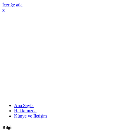
İçeriğe atla
x
Ana Sayfa
Hakkımızda
Künye ve İletişim
Bilgi