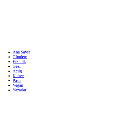
Ana Sayfa
Gündem
Etkinlik
Gezi
Açılış
Kahve
Pasta
Vegan
Yazarlar