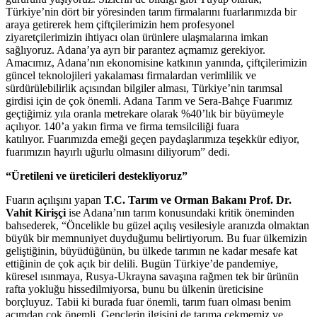
Türkiye’nin dört bir yöresinden tarım firmalarını fuarlarımızda bir
araya getirerek hem çiftçilerimizin hem profesyonel
ziyaretçilerimizin ihtiyacı olan ürünlere ulaşmalarına imkan
sağlıyoruz. Adana’ya ayrı bir parantez açmamız gerekiyor.
Amacımız, Adana’nın ekonomisine katkının yanında, çiftçilerimizin
güncel teknolojileri yakalaması firmalardan verimlilik ve
sürdürülebilirlik açısından bilgiler alması, Türkiye’nin tarımsal
girdisi için de çok önemli. Adana Tarım ve Sera-Bahçe Fuarımız
geçtiğimiz yıla oranla metrekare olarak %40’lık bir büyümeyle
açılıyor. 140’a yakın firma ve firma temsilciliği fuara
katılıyor. Fuarımızda emeği geçen paydaşlarımıza teşekkür ediyor,
fuarımızın hayırlı uğurlu olmasını diliyorum” dedi.
“Üretileni ve üreticileri destekliyoruz”
Fuarın açılışını yapan
T.C. Tarım ve Orman Bakanı Prof. Dr.
Vahit Kirişçi
ise Adana’nın tarım konusundaki kritik öneminden
bahsederek, “Öncelikle bu güzel açılış vesilesiyle aranızda olmaktan
büyük bir memnuniyet duyduğumu belirtiyorum. Bu fuar ülkemizin
geliştiğinin, büyüdüğünün, bu ülkede tarımın ne kadar mesafe kat
ettiğinin de çok açık bir delili. Bugün Türkiye’de pandemiye,
küresel ısınmaya, Rusya-Ukrayna savaşına rağmen tek bir ürünün
rafta yokluğu hissedilmiyorsa, bunu bu ülkenin üreticisine
borçluyuz. Tabii ki burada fuar önemli, tarım fuarı olması benim
açımdan çok önemli. Gençlerin ilgisini de tarıma çekmemiz ve