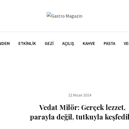
NDEM
ETKINLIK
GEZI
AÇILIŞ
KAHVE
PASTA
VE
22 Nisan 2024
Vedat Milör: Gerçek lezzet,
parayla değil, tutkuyla keşfedil