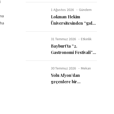
ayda 6 milyar dolar
i
harcadı
1 Ağustos 2026
Gündem
ama
Lokman Hekim
aha
Üniversitesinden “gıda
katkı maddelerinde
güvenli kullanım sınırı”
31 Temmuz 2026
Etkinlik
uyarısı
Bayburt’ta “2.
Gastronomi Festivali”
başladı
30 Temmuz 2026
Mekan
Yolu Afyon’dan
geçenlere bir
tavsiyemiz var