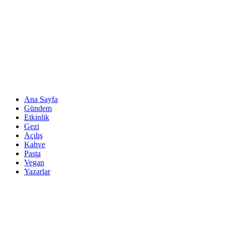
Ana Sayfa
Gündem
Etkinlik
Gezi
Açılış
Kahve
Pasta
Vegan
Yazarlar