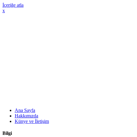
İçeriğe atla
x
Ana Sayfa
Hakkımızda
Künye ve İletişim
Bilgi